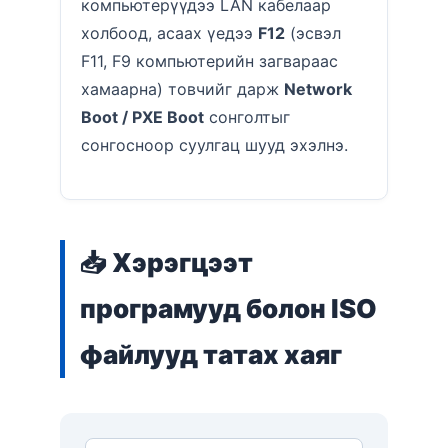
компьютерүүдээ LAN кабелаар
холбоод, асаах үедээ
F12
(эсвэл
F11, F9 компьютерийн загвараас
хамаарна) товчийг дарж
Network
Boot / PXE Boot
сонголтыг
сонгосноор суулгац шууд эхэлнэ.
📥 Хэрэгцээт
програмууд болон ISO
файлууд татах хаяг