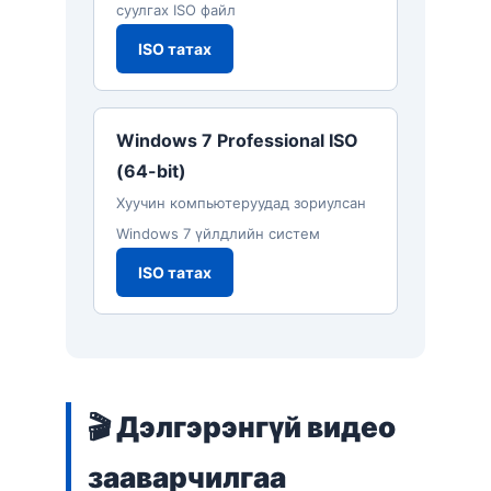
суулгах ISO файл
ISO татах
Windows 7 Professional ISO
(64-bit)
Хуучин компьютеруудад зориулсан
Windows 7 үйлдлийн систем
ISO татах
🎬 Дэлгэрэнгүй видео
зааварчилгаа