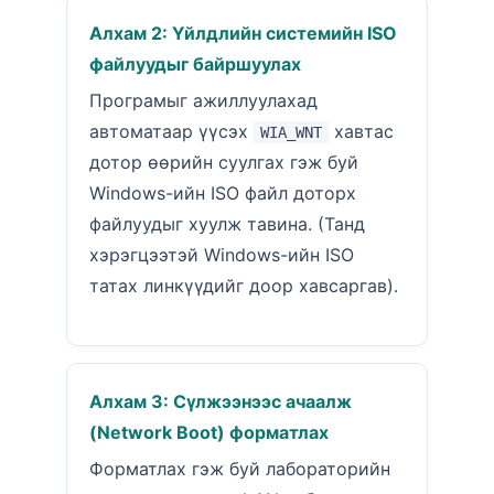
Алхам 2: Үйлдлийн системийн ISO
файлуудыг байршуулах
Програмыг ажиллуулахад
автоматаар үүсэх
хавтас
WIA_WNT
дотор өөрийн суулгах гэж буй
Windows-ийн ISO файл доторх
файлуудыг хуулж тавина. (Танд
хэрэгцээтэй Windows-ийн ISO
татах линкүүдийг доор хавсаргав).
Алхам 3: Сүлжээнээс ачаалж
(Network Boot) форматлах
Форматлах гэж буй лабораторийн