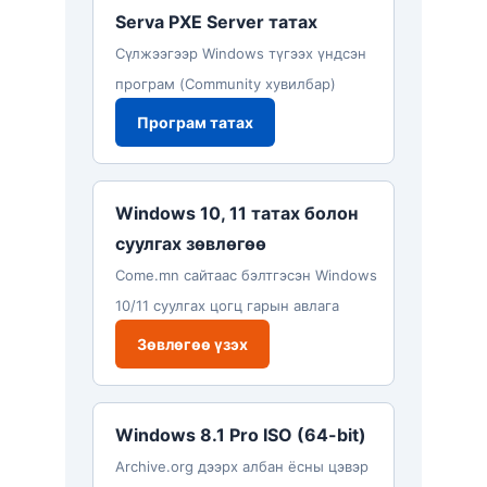
Serva PXE Server татах
Сүлжээгээр Windows түгээх үндсэн
програм (Community хувилбар)
Програм татах
Windows 10, 11 татах болон
суулгах зөвлөгөө
Come.mn сайтаас бэлтгэсэн Windows
10/11 суулгах цогц гарын авлага
Зөвлөгөө үзэх
Windows 8.1 Pro ISO (64-bit)
Archive.org дээрх албан ёсны цэвэр