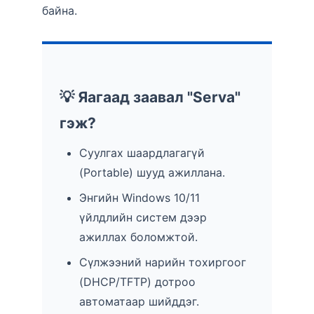
байна.
💡 Яагаад заавал "Serva"
гэж?
Суулгах шаардлагагүй
(Portable) шууд ажиллана.
Энгийн Windows 10/11
үйлдлийн систем дээр
ажиллах боломжтой.
Сүлжээний нарийн тохиргоог
(DHCP/TFTP) дотроо
автоматаар шийддэг.