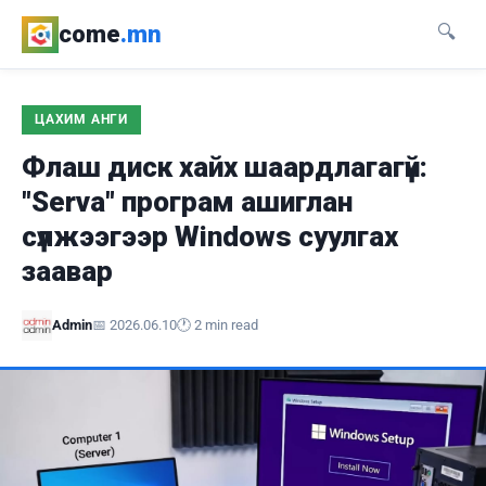
come
.mn
🔍
ЦАХИМ АНГИ
Флаш диск хайх шаардлагагүй:
"Serva" програм ашиглан
сүлжээгээр Windows суулгах
заавар
Admin
📅 2026.06.10
🕐 2 min read