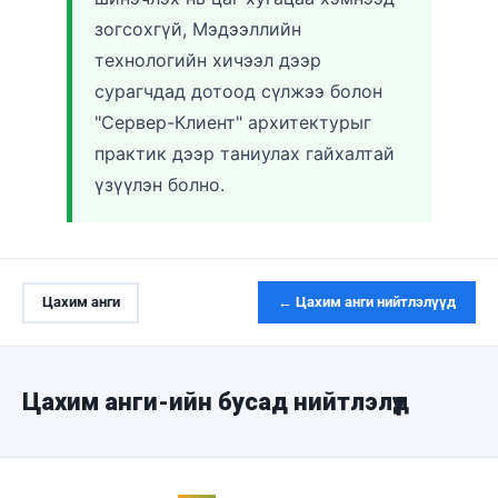
зогсохгүй, Мэдээллийн
технологийн хичээл дээр
сурагчдад дотоод сүлжээ болон
"Сервер-Клиент" архитектурыг
практик дээр таниулах гайхалтай
үзүүлэн болно.
Цахим анги
← Цахим анги нийтлэлүүд
Цахим анги-ийн бусад нийтлэлүүд