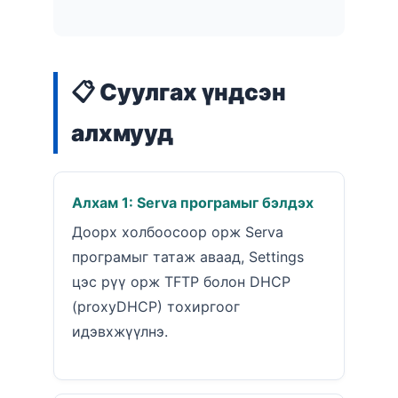
📋 Суулгах үндсэн
алхмууд
Алхам 1: Serva програмыг бэлдэх
Доорх холбоосоор орж Serva
програмыг татаж аваад, Settings
цэс рүү орж TFTP болон DHCP
(proxyDHCP) тохиргоог
идэвхжүүлнэ.