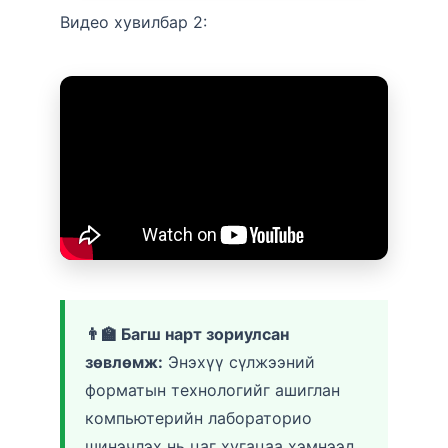
Видео хувилбар 2:
👨‍🏫 Багш нарт зориулсан
зөвлөмж:
Энэхүү сүлжээний
форматын технологийг ашиглан
компьютерийн лабораторио
шинэчлэх нь цаг хугацаа хэмнээд