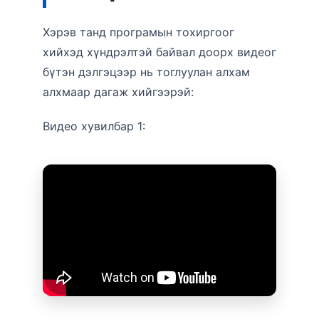
Хэрэв танд програмын тохиргоог
хийхэд хүндрэлтэй байвал доорх видеог
бүтэн дэлгэцээр нь тоглуулан алхам
алхмаар дагаж хийгээрэй:
Видео хувилбар 1: