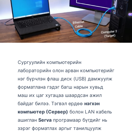
Сургуулийн компьютерийн
лабораторийн олон арван компьютерийг
нэг бүрчлэн флаш диск (USB) дамжуулж
форматлана гэдэг багш нарын хувьд
маш их цаг хугацаа шаардсан ажил
байдаг билээ. Тэгвэл ердөө
нэгхэн
компьютер (Сервер)
болон LAN кабель
ашиглан
Serva
програмаар бүгдийг нь
зэрэг форматлах аргыг танилцуулж