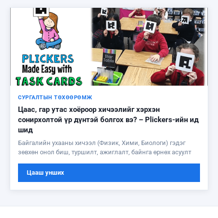
СУРГАЛТЫН ТӨХӨӨРӨМЖ
Цаас, гар утас хоёроор хичээлийг хэрхэн
сонирхолтой үр дүнтэй болгох вэ? – Plickers-ийн ид
шид
Байгалийн ухааны хичээл (Физик, Хими, Биологи) гэдэг
зөвхөн онол биш, туршилт, ажиглалт, байнга өрнөх асуулт
Цааш унших