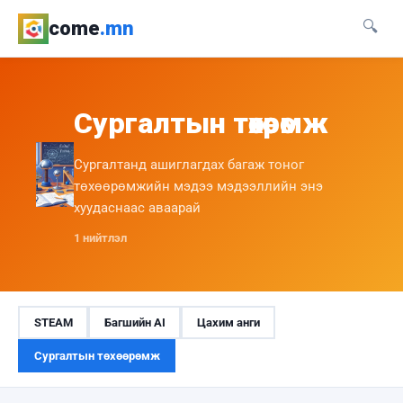
come
.mn
🔍
Сургалтын төхөөрөмж
Сургалтанд ашиглагдах багаж тоног
төхөөрөмжийн мэдээ мэдээллийн энэ
хуудаснаас аваарай
1 нийтлэл
STEAM
Багшийн AI
Цахим анги
Сургалтын төхөөрөмж